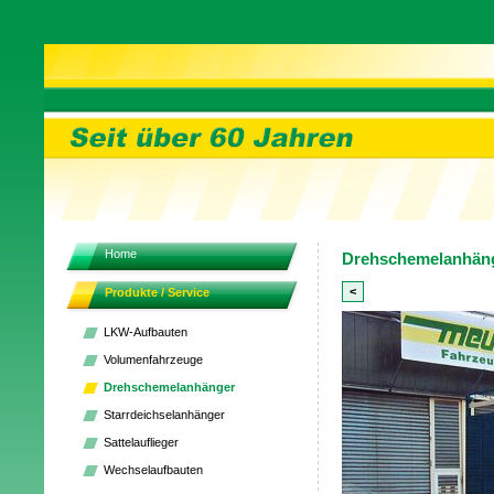
Home
Drehschemelanhänge
<
Produkte / Service
LKW-Aufbauten
Volumenfahrzeuge
Drehschemelanhänger
Starrdeichselanhänger
Sattelauflieger
Wechselaufbauten